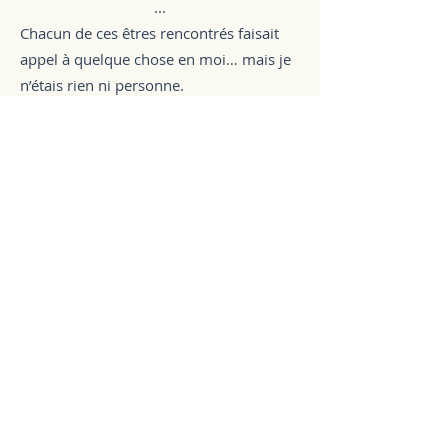
...
Chacun de ces êtres rencontrés faisait
appel à quelque chose en moi… mais je
n’étais rien ni personne.
...
Je décidai de laisser faire le destin.
"Nous éclatâmes de rire, à l’unisson avec
un goéland qui jouait à faire frisotter les
plumes de ses longues ailes dans la
brise ; roulâmes sur les galets, enlacés
en une euphorie libératrice rendant
indolore la morsure de la pierre. C’était
si bon de sentir l’odeur au creux de son
cou. Il m’avait manqué. Je ne souhaitais
pas m’approprier ses souvenirs. On
jouait à qui est qui : assez facile,
finalement, d’échanger les rôles…