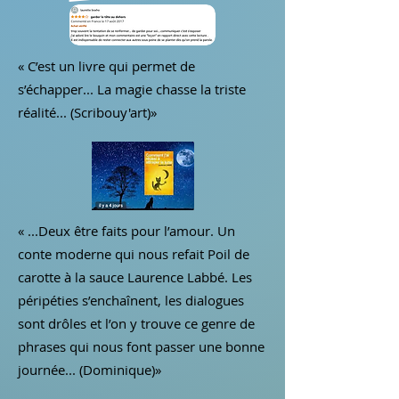
« C’est un livre qui permet de
s’échapper... La magie chasse la triste
réalité... (Scribouy'art)»
« ...Deux être faits pour l’amour. Un
conte moderne qui nous refait Poil de
carotte à la sauce Laurence Labbé. Les
péripéties s’enchaînent, les dialogues
sont drôles et l’on y trouve ce genre de
phrases qui nous font passer une bonne
journée... (Dominique)»