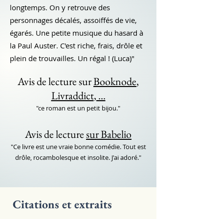
longtemps. On y retrouve des
personnages décalés, assoiffés de vie,
égarés. Une petite musique du hasard à
la Paul Auster. C'est riche, frais, drôle et
plein de trouvailles. Un régal ! (Luca)"
Avis d
e lecture su
r
Booknode
,
Livraddict
, ...
"ce roman est un petit bijou."
Avis de lecture
sur Babelio
"Ce livre est une vraie bonne comédie. Tout est
drôle, rocambolesque et insolite. J'ai adoré."
Citations et extraits