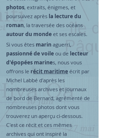
photos
, extraits, énigmes, et
poursuivez après
la lecture du
roman
, la traversée des océans
autour du monde
et ses escales.
Si vous êtes
marin
aguerri,
passionné de voile
ou de
lecteur
d'épopées marine
s, nous vous
offrons le
r
écit maritime
écrit par
Michel Labbé d'après les
nombreuses archives et journaux
de bord de Bernard, agrémenté de
nombreuses photos dont vous
trouverez un aperçu ci-dessous.
C'est ce récit et ces mêmes
archives qui ont inspiré la