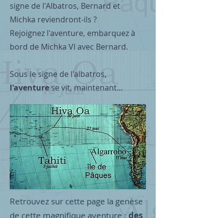
signe de l'Albatros, Bernard et
Michka reviendront-ils ?
Rejoignez l'aventure, embarquez à
bord de Michka VI avec Bernard.
Sous le signe de l'albatros,
l'aventure
se vit, maintenant...
Retrouvez sur cette page la genèse
de cette magnifique aventure :
des