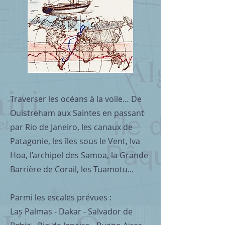
Traverser les océans à la voile… De
Ouistreham aux Saintes en passant
par Rio de Janeiro, les canaux de
Patagonie, les îles sous le Vent, Iva
Hoa, l’archipel des Samoa, la Grande
Barrière de Corail, les Tuamotu...
Parmi les escales prévues :
Las Palmas - Dakar - Salvador de