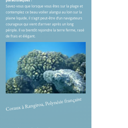
paradisiaques
?
Savez-vous que lorsque vous êtes sur la plage et
contemplez ce beau voilier alangui au loin sur la
plaine liquide, il s’agit peut-être d’un navigateurs
courageux qui vient d’arriver après un long
périple. Il va bientôt rejoindre la terre ferme, rasé
de frais et élégant.
Coraux à Rangiroa, Polynésie française