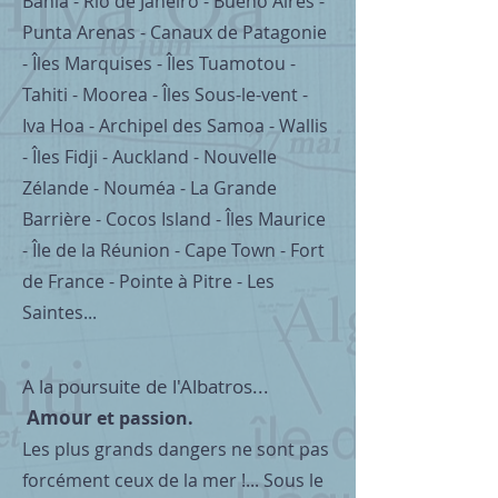
Bahia - Rio de Janeiro - Bueno Aires -
Punta Arenas - Canaux de Patagonie
- Îles Marquises - Îles Tuamotou -
Tahiti - Moorea - Îles Sous-le-vent -
Iva Hoa - Archipel des Samoa - Wallis
- Îles Fidji - Auckland - Nouvelle
Zélande - Nouméa - La Grande
Barrière - Cocos Island - Îles Maurice
- Île de la Réunion - Cape Town - Fort
de France - Pointe à Pitre - Les
Saintes
...
A la poursuite de l'Albatros...
Amour
et passion.
Les plus grands dangers ne sont pas
forcément ceux de la mer
!
... Sous le