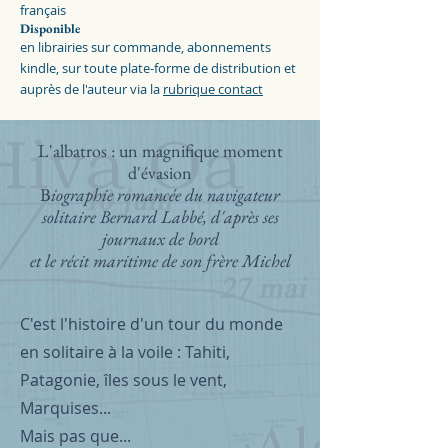
français
Disponible
en librairies sur commande, abonnements
kindle, sur toute plate-forme de distribution et
auprès de l'auteur via la
rubrique contact
L'albatros : un magnifique moment
d'évasion
B
iographie romancée du navigateur
solitaire Bernard Labbé, d'après ses
journaux de bord
et le récit maritime de son frère Michel
C'est l'histoire d'un tour du monde
en solitaire à la voile : Tahiti,
Patagonie, îles sous le vent,
Marquises...
Mais pas que...