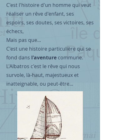
C'est l'histoire d'un homme qui veut
réaliser un rêve d'enfant, ses
espoirs, ses doutes, ses victoires, ses
échecs,
Mais pas que...
C'est une histoire particulière qui se
fond dans
l'aventure
commune.
L'Albatros c'est le rêve qui nous
survole, là-haut, majestueux et
inatteignable, ou peut-être...