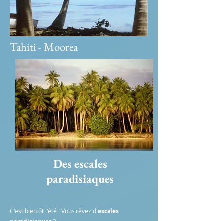
Tahiti - Moorea
Des escales
paradisiaques
C'est bientôt l'été ! Vous rêvez d'
escales