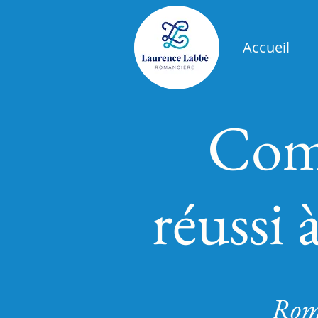
Accueil
Comm
réussi 
R
om