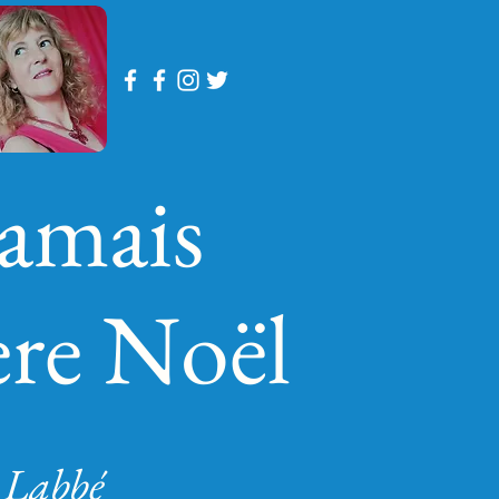
jamais
père Noël
 Labbé