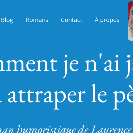
Blog
Romans
Contact
À propos
ent je n'ai 
à attraper le 
an humoristique de Laurence