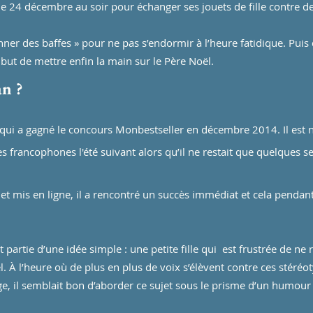
dre le 24 décembre au soir pour échanger ses jouets de fille contre 
nner des baffes » pour ne pas s’endormir à l’heure fatidique. Puis 
but de mettre enfin la main sur le Père Noël.
n ?
le qui a gagné le concours Monbestselle
r en décembre 2014. Il
est 
es francophones l'été suivant alors qu’il ne restait que quelques 
 et mis en ligne, il a rencontré un succès immédiat et cela pendan
st partie d’une idée sim
ple : une petite fille qui est frustrée de ne 
l. À l’heure où de plus en plus de voix s’élèvent contre ces stéréo
ge, il semblait bon d’aborder ce sujet sous le prisme d’un humou