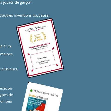
des jouets de garçon.
d’autres inventions tout aussi
né d’un
semaines
t plusieurs
recevoir
types de
r un peu