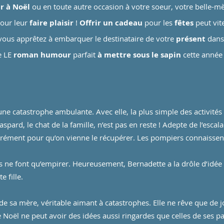
ir à Noël
ou en toute autre occasion à votre soeur, votre belle-mèr
pour leur
faire plaisir
!
Offrir un cadeau
pour les
fêtes
peut vit
ous apprêtez à embarquer le destinataire de votre
présent
dans
e LE
roman humour
parfait
à mettre sous le sapin
cette année 
une catastrophe ambulante. Avec elle, la plus simple des activité
rd, le chat de la famille, n’est pas en reste ! Adepte de l’escalad
rément pour qu’on vienne le récupérer. Les pompiers connaissent
es ne font qu’empirer. Heureusement, Bernadette a la drôle d’idée 
e fille.
n de sa mère, véritable aimant à catastrophes. Elle ne rêve que de 
 Noël ne peut avoir des idées aussi ringardes que celles de ses p