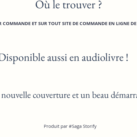
Où le tro
uv
er ?
UR COMMANDE ET SUR TOUT SI
T
E DE COMMANDE EN LIGNE DE 
Disponible aus
si en audiolivre !
nouvelle co
uverture et un beau démarr
Produit par #S
aga Storify