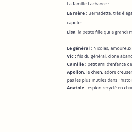
La famille Lachance :
La mère
: Bernadette, très élé
capoter
Lisa
, la petite fille qui a grand
Le général
: Nicolas, amoureux 
Vic :
fils du général, clone aban
Camille
: petit ami d’enfance 
Apollon
, le chien, adore creuse
pas les plus inutiles dans l’histoi
Anatole
: espion recyclé en cha