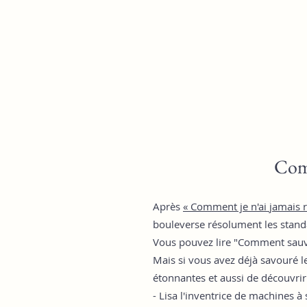
Comm
A
près
« C
omment je n'ai
jamais r
bouleverse résolument les stan
Vous pouvez lire "Comment sauve
Mais si vous avez déjà savouré le
étonnantes et aussi de découvri
- Lisa l'inventrice de machines à 