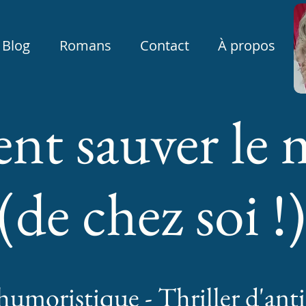
Blog
Romans
Contact
À propos
t sauver le 
(de chez soi !)
moristique - Thriller d'anti