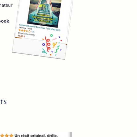
mateur
book
rs