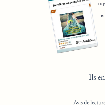
Lu 
Di
I
ls en
Avis d
e lectur