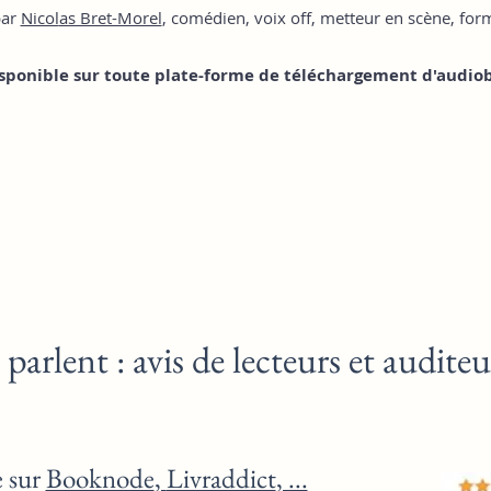
par
Nicol
as Bret-Morel
, comédien, voix off, metteur en scène, for
sponible sur toute plate-forme de téléchargement d'audio
 parlent : avis d
e lecteurs et auditeu
e su
r
Booknode
,
Livraddict
, ...