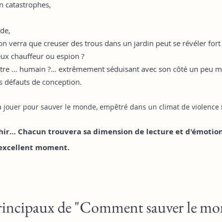
en catastrophes,
de,
on verra que creuser des trous dans un jardin peut se révéler fort u
eux chauffeur ou espion ?
'être ... humain ?… extrêmement séduisant avec son côté un peu m
s défauts de conception.
 jouer pour sauver le monde, empêtré dans un climat de violence 
léchir… Chacun trouvera sa dimension de lecture et d'émoti
 excellent moment.
incipaux de "Comment sauver le mond