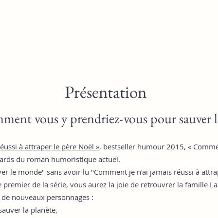
Prése
ntati
on
ent vous y prendriez-vous pour sauver 
éussi à attraper le père Noël »
, bestseller humour 2015, « Commen
dards du roman humoristi
que actuel.
r le monde" sans avoir lu "C
omment je n'ai jamais réussi à attra
 premier de la série, vous aurez la joie de retrouvrer la famille L
r de nouveaux personnages :
sauver la planète,