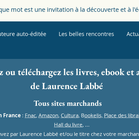
aque mot est une invitation à la découverte et à l'
uteure auto-éditée
Les belles rencontres
Actua
z
ou téléchargez les livres, ebook et 
de Laurence Labbé
Tous sites marchands
n France
:
Fnac
,
Amazon
,
Cultura
, B
ookelis,
Place des libra
Hall du liv
re
, ...
uvez par Laurence Labbé et/ou le titre chez votre marchan