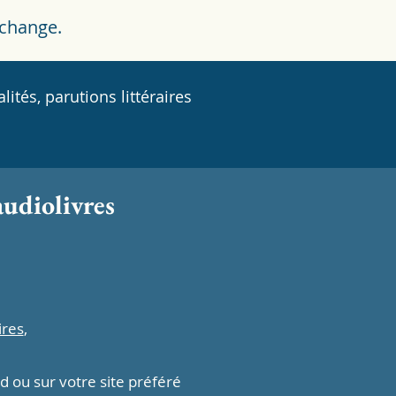
échange.
lités, parutions littéraires
audiolivres
ires
,
d ou sur votre site préféré