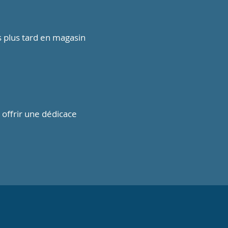
s plus tard en magasin
 offrir une dédicace