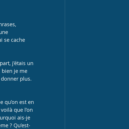
hrases, 
 une 
ui se cache 
art, j’étais un 
 bien je me 
 donner plus. 
ce qu’on est en 
voilà que l’on 
urquoi ais-je 
ème ? Qu’est-