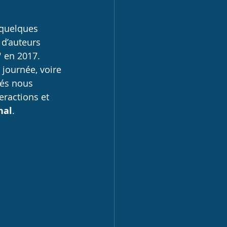
 quelques 
 d’auteurs 
"
 en 2017. 
 journée, voire 
tés nous 
eractions et 
nal
.