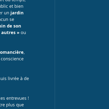
blic et bien 
er un 
jardin 
acun se 
in de son 
 autres » 
ou 
romancière
, 
 conscience 
is livrée à de 
es entrevues ! 
tre plus que 