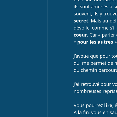
ils sont amenés à se
souvent, ils y trou
secret
. Mais au-del
dévoile, comme s’il 
coeur
. Car « parler
«
 pour les autres
 »
J’avoue que pour tou
qui me permet de m
du chemin parcour
J’ai retrouvé pour 
nombreuses reprise
Vous pourrez 
lire
, 
A la fin, vous en s