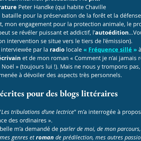
rature
 Peter Handke (qui habite Chaville 
bataille pour la préservation de la forêt et la défense
t, mon engagement pour la protection animale, le pr
peut se révéler puissant et addictif, l’
autoédition
…Vou
n intervention se situe vers le tiers de l’émission).
é interviewée par la 
radio
 locale 
« 
Fréquence sillé
 »
écrivain
 et de mon roman « Comment je n’ai jamais r
e Noël » (toujours lui !). Mais ne nous y trompons pas,
menée à dévoiler des aspects très personnels. 
écrites pour des blogs littéraires
"
Les tribulations d’une lectrice
" m’a interrogée à propo
nce des ordinaires ».
abelle m’a demandé de p
arler de moi, de mon parcours,
mes genres et 
roman 
de prédilection, mes autres passio