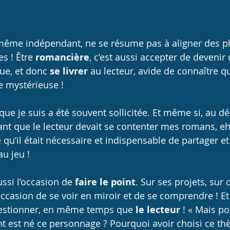
sur 5.
 même indépendant, ne se résume pas à aligner des p
s ! Être 
romancière
, c’est aussi accepter de devenir
ue, et donc 
se livrer
 au lecteur, avide de connaître q
e mystérieuse !
que je suis a été souvent sollicitée. Et même si, au dép
ant que le lecteur devait se contenter mes romans, eh
qu’il était nécessaire et indispensable de partager et
au jeu !
aussi l’occasion de 
faire le point
. Sur ses projets, sur 
'occasion de se voir en miroir et de se comprendre ! Et 
uestionner, en même temps que 
le lecteur
 ! « Mais po
t est né ce personnage ? Pourquoi avoir choisi ce th