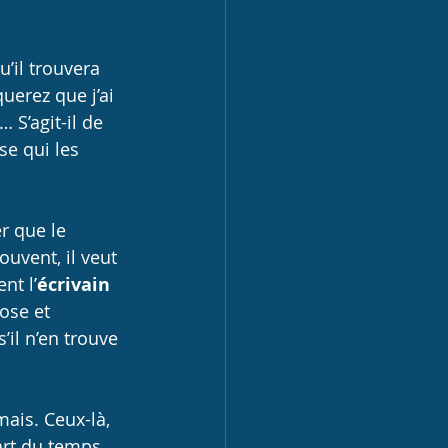
u’il trouvera 
erez que j’ai 
 S’agit-il de 
se qui les 
r que le 
uvent, il veut 
nt l’
écrivain
ose et 
’il n’en trouve 
mais. Ceux-là, 
art du temps, 