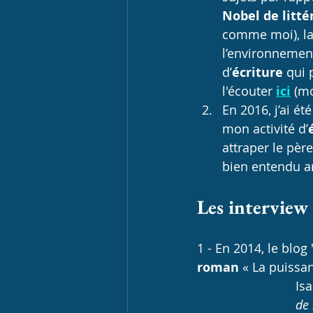
Nobel de litté
comme moi), la 
l’environnemen
d’
écriture
 qui 
l'écouter 
ici
(mo
En 2016, j’ai ét
mon activité d’
attraper le pèr
bien entendu a
Les interview 
1 - En 2014, le blog 
roman
 « La puissa
Is
de 