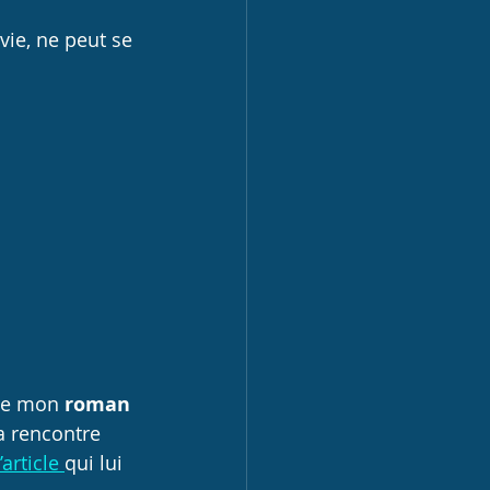
ie, ne peut se 
 de mon
 roman
a rencontre 
’
article
qui lui 