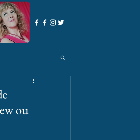
de
view ou