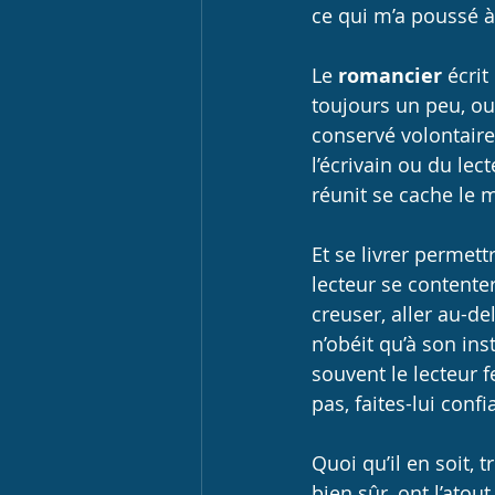
ce qui m’a poussé à
Le 
romancier
 écrit
toujours un peu, ou
conservé volontairem
l’écrivain ou du le
réunit se cache le m
Et se livrer permettr
lecteur se contenter
creuser, aller au-del
n’obéit qu’à son ins
souvent le lecteur f
pas, faites-lui confi
Quoi qu’il en soit, 
bien sûr, ont l’atou