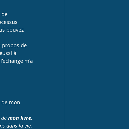
 de 
ocessus 
s pouvez 
à propos de 
éussi à 
 l’échange m’a 
s de mon 
 de 
mon livre
, 
ns dans la vie. 