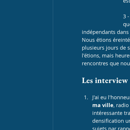
es
3 -
qu
indépendants dans u
Nous étions éreintés
plusieurs jours de s
l'étions, mais heure
rencontres que nous
Les interview 
J'ai eu l'honneu
ma ville
, radi
intéressante tra
densification u
sujets par rapp