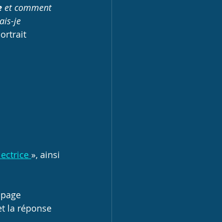
e
 et comment 
ais-je 
ortrait 
lectrice 
», ainsi 
 page 
et la réponse 