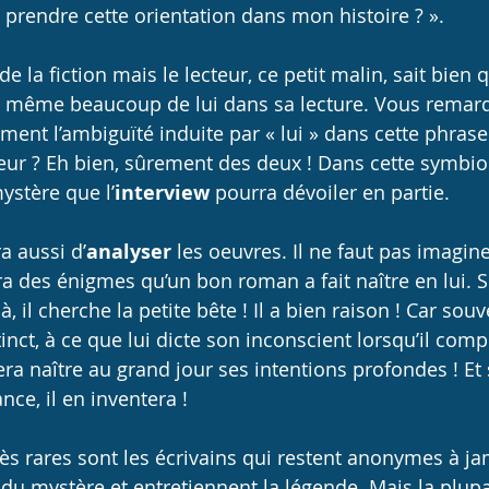
 prendre cette orientation dans mon histoire ? ».
 de la fiction mais le lecteur, ce petit malin, sait bien q
 même beaucoup de lui dans sa lecture. Vous remarqu
ent l’ambiguïté induite par « lui » dans cette phrase…
cteur ? Eh bien, sûrement des deux ! Dans cette symbio
ystère que l’
interview
 pourra dévoiler en partie.
a aussi d’
analyser
 les oeuvres. Il ne faut pas imagine
a des énigmes qu’un bon roman a fait naître en lui. So
à, il cherche la petite bête ! Il a bien raison ! Car souve
tinct, à ce que lui dicte son inconscient lorsqu’il comp
era naître au grand jour ses intentions profondes ! Et s
ance, il en inventera ! 
très rares sont les écrivains qui restent anonymes à ja
t du mystère et entretiennent la légende. Mais la plup